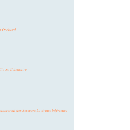
n Occlusal
Classe II dentaire
ansversal des Secteurs Latéraux Inférieurs