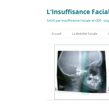
L'Insuffisance Facia
SAOS par Insuffisance Faciale et ODF : so
Accueil
La Mobilité Faciale
Ampleur et Empêchement
Avancée BiMaxillaire Simu
Le Préalable Vertical à l’A
BiMaxillaire
Descente BiMaxillaire
Simultanée
Rotation Anti-Horaire
BiMaxillaire Simultanée
Repositionnement des sec
latéraux inférieurs
Expansion BiMaxillaire